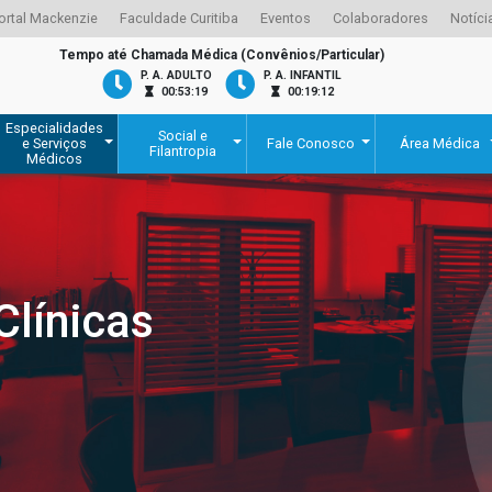
ortal Mackenzie
Faculdade Curitiba
Eventos
Colaboradores
Notíci
Tempo até Chamada Médica (Convênios/Particular)
P. A. ADULTO
P. A. INFANTIL
00:53:19
00:19:12
Especialidades
Social e
e Serviços
Fale Conosco
Área Médica
Filantropia
Médicos
Clínicas