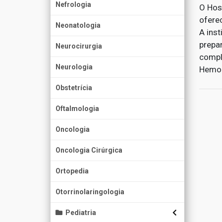
Nefrologia
O Hosp
ofere
Neonatologia
A ins
prepa
Neurocirurgia
compl
Neurologia
Hemod
Obstetrícia
Oftalmologia
Oncologia
Oncologia Cirúrgica
Ortopedia
Otorrinolaringologia
Pediatria