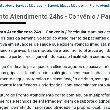
alidades e Serviços Médicos
Especialidades Médicas
Pronto Atendi
nto Atendimento 24hs - Convênio / Par
nto Atendimento 24h – Convênio / Particular
é um serviço
 os dias da semana, voltado ao atendimento de pacientes q
utiva em situações de saúde que exigem atenção imediata
ências graves. Esse modelo de atendimento oferece agilidad
nios e particulares, garantindo acesso facilitado a cuidado
viço é indicado para quadros clínicos agudos de baixa a mé
as gripais, infecções, crises alérgicas, pequenas lesões, en
imento segue protocolos de classificação de risco, asseg
amente identificados e priorizados, com encaminhamento a
rutura do Pronto Atendimento conta com equipe multiprofissi
meiros e técnicos de enfermagem, além de suporte diagnóst
gem, permitindo maior resolutividade no próprio local. Iss