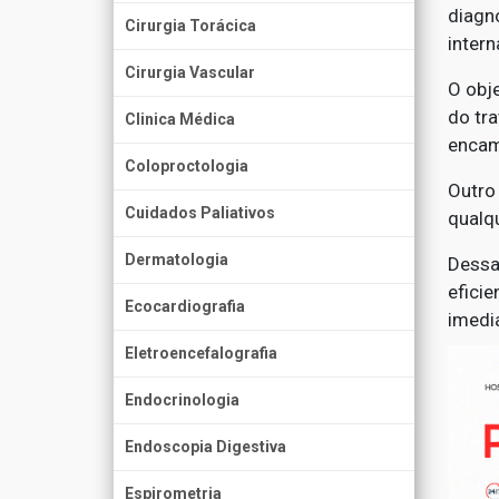
diagn
Cirurgia Torácica
inter
Cirurgia Vascular
O obje
do tr
Clinica Médica
encam
Coloproctologia
Outro
Cuidados Paliativos
qualq
Dermatologia
Dessa
efici
Ecocardiografia
imedi
Eletroencefalografia
Endocrinologia
Endoscopia Digestiva
Espirometria