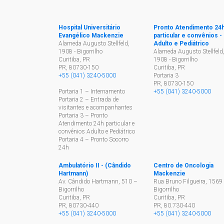
Hospital Universitário
Pronto Atendimento 24
Evangélico Mackenzie
particular e convênios -
Alameda Augusto Stellfeld,
Adulto e Pediátrico
1908 - Bigorrilho
Alameda Augusto Stellfeld
Curitiba, PR
1908 - Bigorrilho
PR
,
80730-150
Curitiba, PR
+55 (041) 3240-5000
Portaria 3
PR
,
80730-150
Portaria 1 – Internamento
+55 (041) 3240-5000
Portaria 2 – Entrada de
visitantes e acompanhantes
Portaria 3 – Pronto
Atendimento 24h particular e
convênios Adulto e Pediátrico
Portaria 4 – Pronto Socorro
24h
Ambulatório II - (Cândido
Centro de Oncologia
Hartmann)
Mackenzie
Av. Cândido Hartmann, 510 –
Rua Bruno Filgueira, 1569 
Bigorrilho
Bigorrilho
Curitiba, PR
Curitiba, PR
PR
,
80730-440
PR
,
80.730-440
+55 (041) 3240-5000
+55 (041) 3240-5000