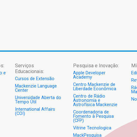
s:
Serviços
Pesquisa e Inovação:
Mí
Educacionais:
o e
Apple Developer
Ed
Academy
Cursos de Extensão
Re
Centro Mackenzie de
Mackenzie Language
Rá
Liberdade Econômica
Center
Ma
Centro de Rádio
Universidade Aberta do
No
Astronomia e
Tempo Útil
Astrofísica Mackenzie
International Affairs
Coordenadoria de
(COI)
Fomento à Pesquisa
(CFP)
Vitrine Tecnologica
MackPesquisa