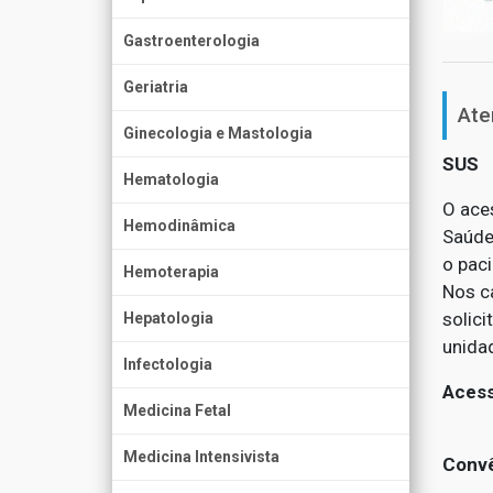
Gastroenterologia
Geriatria
Ate
Ginecologia e Mastologia
SUS
Hematologia
O ace
Hemodinâmica
Saúde
o paci
Hemoterapia
Nos c
solic
Hepatologia
unida
Infectologia
Acess
Medicina Fetal
Medicina Intensivista
Convê