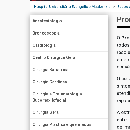
Hospital Universitário Evangélico Mackenzie
Especi
Pro
Anestesiologia
Broncoscopia
O
Pro
todos
Cardiologia
resol
Centro Cirúrgico Geral
emerg
convê
Cirurgia Bariátrica
O ser
Cirurgia Cardíaca
sintom
atend
Cirurgia e Traumatologia
rapid
Bucomaxilofacial
A est
Cirurgia Geral
enfer
Cirurgia Plástica e queimados
de ima