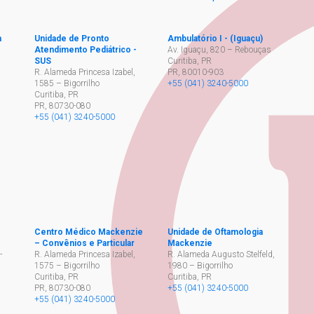
h
Unidade de Pronto
Ambulatório I - (Iguaçu)
Atendimento Pediátrico -
Av. Iguaçu, 820 – Rebouças
SUS
Curitiba, PR
,
R. Alameda Princesa Izabel,
PR
,
80010-903
1585 – Bigorrilho
+55 (041) 3240-5000
Curitiba, PR
PR
,
80730-080
+55 (041) 3240-5000
Centro Médico Mackenzie
Unidade de Oftamologia
– Convênios e Particular
Mackenzie
-
R. Alameda Princesa Izabel,
R. Alameda Augusto Stelfeld,
1575 – Bigorrilho
1980 – Bigorrilho
Curitiba, PR
Curitiba, PR
PR
,
80730-080
+55 (041) 3240-5000
+55 (041) 3240-5000