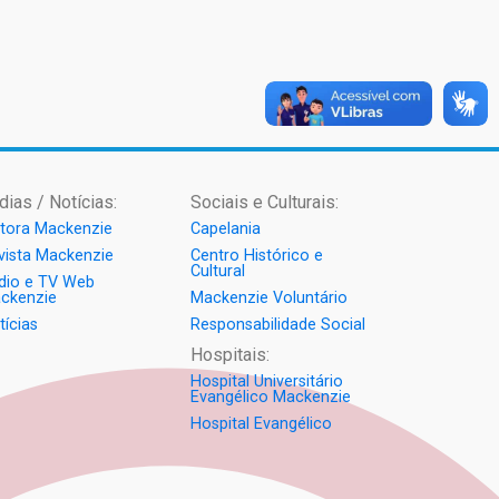
dias / Notícias:
Sociais e Culturais:
itora Mackenzie
Capelania
vista Mackenzie
Centro Histórico e
Cultural
dio e TV Web
ckenzie
Mackenzie Voluntário
tícias
Responsabilidade Social
Hospitais:
Hospital Universitário
Evangélico Mackenzie
Hospital Evangélico