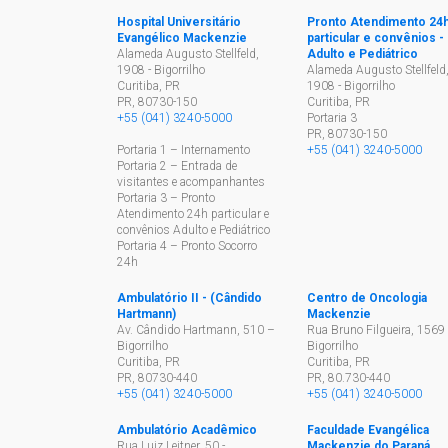
Hospital Universitário
Pronto Atendimento 24
Evangélico Mackenzie
particular e convênios -
Alameda Augusto Stellfeld,
Adulto e Pediátrico
1908 - Bigorrilho
Alameda Augusto Stellfeld
Curitiba, PR
1908 - Bigorrilho
PR
,
80730-150
Curitiba, PR
+55 (041) 3240-5000
Portaria 3
PR
,
80730-150
Portaria 1 – Internamento
+55 (041) 3240-5000
Portaria 2 – Entrada de
visitantes e acompanhantes
Portaria 3 – Pronto
Atendimento 24h particular e
convênios Adulto e Pediátrico
Portaria 4 – Pronto Socorro
24h
Ambulatório II - (Cândido
Centro de Oncologia
Hartmann)
Mackenzie
Av. Cândido Hartmann, 510 –
Rua Bruno Filgueira, 1569 
Bigorrilho
Bigorrilho
Curitiba, PR
Curitiba, PR
PR
,
80730-440
PR
,
80.730-440
+55 (041) 3240-5000
+55 (041) 3240-5000
Ambulatório Acadêmico
Faculdade Evangélica
Rua Luiz Leitner, 50 -
Mackenzie do Paraná