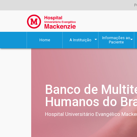
P
Informações ao
Home
A Instituição
Paciente
Banco de Multit
Humanos do Bra
Hospital Universitário Evangélico Macke