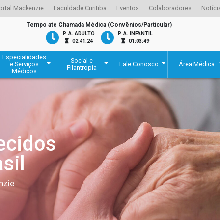
ortal Mackenzie
Faculdade Curitiba
Eventos
Colaboradores
Notíci
Tempo até Chamada Médica (Convênios/Particular)
P. A. ADULTO
P. A. INFANTIL
02:41:24
01:03:49
Especialidades
Social e
e Serviços
Fale Conosco
Área Médica
Filantropia
Médicos
ecidos
sil
nzie