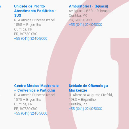
h
Unidade de Pronto
Ambulatório I - (Iguaçu)
Atendimento Pediátrico -
Av. Iguaçu, 820 – Rebouças
SUS
Curitiba, PR
,
R. Alameda Princesa Izabel,
PR
,
80010-903
1585 – Bigorrilho
+55 (041) 3240-5000
Curitiba, PR
PR
,
80730-080
+55 (041) 3240-5000
Centro Médico Mackenzie
Unidade de Oftamologia
– Convênios e Particular
Mackenzie
-
R. Alameda Princesa Izabel,
R. Alameda Augusto Stelfeld,
1575 – Bigorrilho
1980 – Bigorrilho
Curitiba, PR
Curitiba, PR
PR
,
80730-080
+55 (041) 3240-5000
+55 (041) 3240-5000