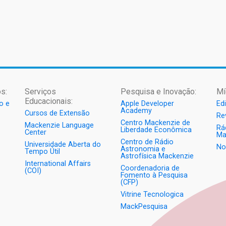
s:
Serviços
Pesquisa e Inovação:
Mí
Educacionais:
o e
Apple Developer
Ed
Academy
Cursos de Extensão
Re
Centro Mackenzie de
Mackenzie Language
Rá
Liberdade Econômica
Center
Ma
Centro de Rádio
Universidade Aberta do
No
Astronomia e
Tempo Útil
Astrofísica Mackenzie
International Affairs
Coordenadoria de
(COI)
Fomento à Pesquisa
(CFP)
Vitrine Tecnologica
MackPesquisa