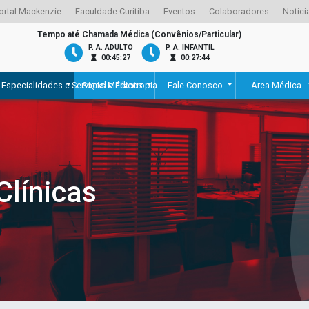
ortal Mackenzie
Faculdade Curitiba
Eventos
Colaboradores
Notíci
Tempo até Chamada Médica (Convênios/Particular)
P. A. ADULTO
P. A. INFANTIL
00:45:27
00:27:44
iente
Especialidades e Serviços Médicos
Social e Filantropia
Fale Conosco
Área Médica
Clínicas