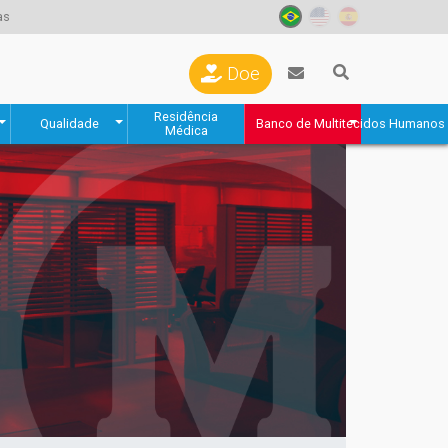
as
Doe
Residência
Qualidade
Banco de Multitecidos Humanos
Médica