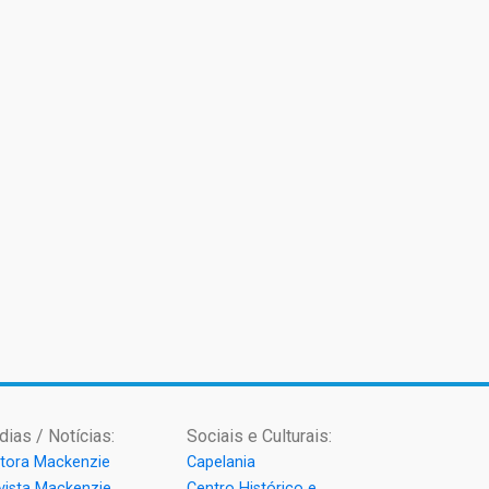
dias / Notícias:
Sociais e Culturais:
itora Mackenzie
Capelania
vista Mackenzie
Centro Histórico e