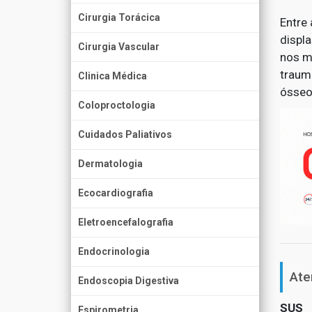
Cirurgia Torácica
Entre
displa
Cirurgia Vascular
nos m
traum
Clinica Médica
ósseo
Coloproctologia
Cuidados Paliativos
Dermatologia
Ecocardiografia
Eletroencefalografia
Endocrinologia
Ate
Endoscopia Digestiva
SUS
Espirometria