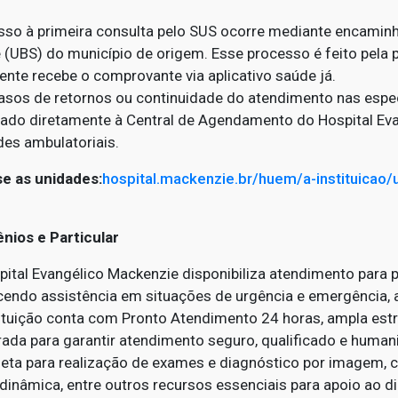
sso à primeira consulta pelo SUS ocorre mediante encamin
 (UBS) do município de origem. Esse processo é feito pela 
ente recebe o comprovante via aplicativo saúde já.
asos de retornos ou continuidade do atendimento nas espe
itado diretamente à Central de Agendamento do Hospital Ev
des ambulatoriais.
e as unidades:
hospital.mackenzie.br/huem/a-instituicao/
nios e Particular
ital Evangélico Mackenzie disponibiliza atendimento para p
cendo assistência em situações de urgência e emergência, 
tituição conta com Pronto Atendimento 24 horas, ampla estr
rada para garantir atendimento seguro, qualificado e human
eta para realização de exames e diagnóstico por imagem,
inâmica, entre outros recursos essenciais para apoio ao d