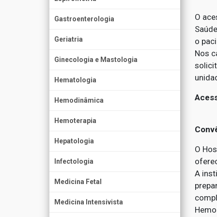
O ace
Gastroenterologia
Saúde
Geriatria
o paci
Nos c
Ginecologia e Mastologia
solic
unida
Hematologia
Acess
Hemodinâmica
Hemoterapia
Convê
Hepatologia
O Hosp
ofere
Infectologia
A ins
Medicina Fetal
prepa
compl
Medicina Intensivista
Hemod