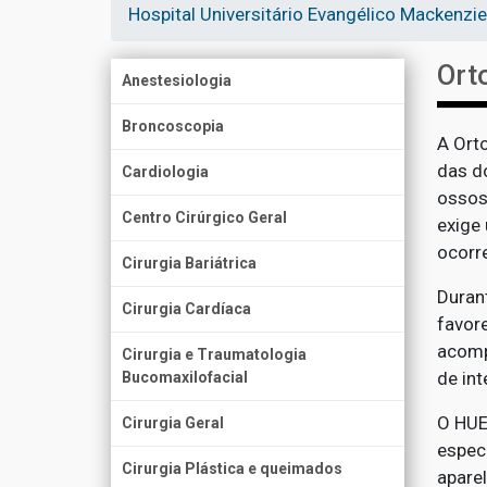
Hospital Universitário Evangélico Mackenzie
Ort
Anestesiologia
Broncoscopia
A Ort
das d
Cardiologia
ossos
Centro Cirúrgico Geral
exige
ocorr
Cirurgia Bariátrica
Duran
Cirurgia Cardíaca
favor
acomp
Cirurgia e Traumatologia
de int
Bucomaxilofacial
O HUE
Cirurgia Geral
espec
Cirurgia Plástica e queimados
apare