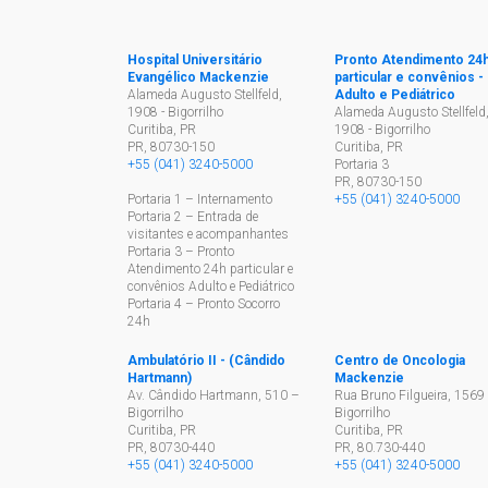
Hospital Universitário
Pronto Atendimento 24
Evangélico Mackenzie
particular e convênios -
Alameda Augusto Stellfeld,
Adulto e Pediátrico
1908 - Bigorrilho
Alameda Augusto Stellfeld
Curitiba, PR
1908 - Bigorrilho
PR
,
80730-150
Curitiba, PR
+55 (041) 3240-5000
Portaria 3
PR
,
80730-150
Portaria 1 – Internamento
+55 (041) 3240-5000
Portaria 2 – Entrada de
visitantes e acompanhantes
Portaria 3 – Pronto
Atendimento 24h particular e
convênios Adulto e Pediátrico
Portaria 4 – Pronto Socorro
24h
Ambulatório II - (Cândido
Centro de Oncologia
Hartmann)
Mackenzie
Av. Cândido Hartmann, 510 –
Rua Bruno Filgueira, 1569 
Bigorrilho
Bigorrilho
Curitiba, PR
Curitiba, PR
PR
,
80730-440
PR
,
80.730-440
+55 (041) 3240-5000
+55 (041) 3240-5000