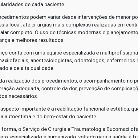
ularidades de cada paciente.
ocedimentos podem variar desde intervenções de menor por
sia local, até cirurgias mais complexas realizadas em centr
talar completo. O uso de técnicas modernas e planejamento 
ança e melhores resultados.
viço conta com uma equipe especializada e multiprofissional
axilofaciais, anestesiologistas, odontólogos, enfermeiros 
ado e de alta qualidade.
da realização dos procedimentos, o acompanhamento no pré
eração adequada, controle da dor, prevenção de complicaçõ
dos necessários.
aspecto importante é a reabilitação funcional e estética, q
 da autoestima e do bem-estar do paciente.
 forma, o Serviço de Cirurgia e Traumatologia Bucomaxilof
eto, especializado e humanizado, voltado para a saúde, a f