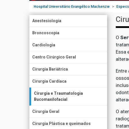
Hospital Universitário Evangélico Mackenzie
Especi
Cir
Anestesiologia
Broncoscopia
O
Ser
trata
Cardiologia
Essa e
Centro Cirúrgico Geral
altera
Cirurgia Bariátrica
Entre 
ossos
Cirurgia Cardíaca
inclu
odont
Cirurgia e Traumatologia
alter
Bucomaxilofacial
O ate
Cirurgia Geral
radio
Cirurgia Plástica e queimados
trata