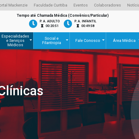
ortal Mackenzie
Faculdade Curitiba
Eventos
Colaboradores
Notíci
Tempo até Chamada Médica (Convênios/Particular)
P. A. ADULTO
P. A. INFANTIL
00:20:51
00:49:58
Especialidades
Social e
e Serviços
Fale Conosco
Área Médica
Filantropia
Médicos
Clínicas