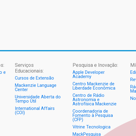
s:
Serviços
Pesquisa e Inovação:
Mí
Educacionais:
o e
Apple Developer
Ed
Academy
Cursos de Extensão
Re
Centro Mackenzie de
Mackenzie Language
Rá
Liberdade Econômica
Center
Ma
Centro de Rádio
Universidade Aberta do
No
Astronomia e
Tempo Útil
Astrofísica Mackenzie
International Affairs
Coordenadoria de
(COI)
Fomento à Pesquisa
(CFP)
Vitrine Tecnologica
MackPesquisa