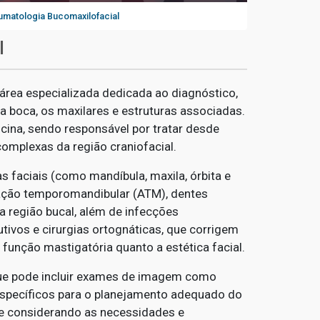
aumatologia Bucomaxilofacial
l
área especializada dedicada ao diagnóstico,
 boca, os maxilares e estruturas associadas.
icina, sendo responsável por tratar desde
complexas da região craniofacial.
as faciais (como mandíbula, maxila, órbita e
lação temporomandibular (ATM), dentes
a região bucal, além de infecções
vos e cirurgias ortognáticas, que corrigem
função mastigatória quanto a estética facial.
 que pode incluir exames de imagem como
specíficos para o planejamento adequado do
re considerando as necessidades e