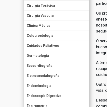
partic
Cirurgia Torácica
Os pr
Cirurgia Vascular
aneste
hospi
Clinica Médica
segur
Coloproctologia
O ser
Cuidados Paliativos
bucom
integr
Dermatologia
Além 
Ecocardiografia
recup
cuida
Eletroencefalografia
Outro 
Endocrinologia
vida,
Endoscopia Digestiva
Dessa
compl
Espirometria