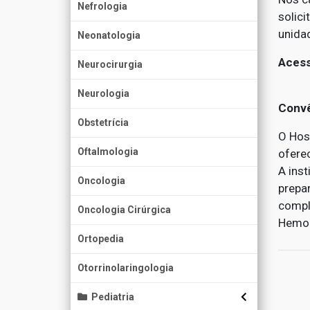
Nefrologia
solic
unida
Neonatologia
Acess
Neurocirurgia
Neurologia
Convê
Obstetrícia
O Hosp
Oftalmologia
ofere
A ins
Oncologia
prepa
compl
Oncologia Cirúrgica
Hemod
Ortopedia
Otorrinolaringologia
Pediatria