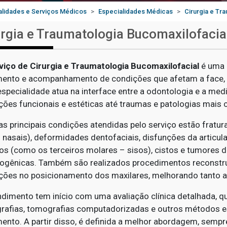
alidades e Serviços Médicos
Especialidades Médicas
Cirurgia e Tr
urgia e Traumatologia Bucomaxilofacia
viço de Cirurgia e Traumatologia Bucomaxilofacial
é uma 
mento e acompanhamento de condições que afetam a face, a
specialidade atua na interface entre a odontologia e a med
ções funcionais e estéticas até traumas e patologias mais 
as principais condições atendidas pelo serviço estão fratur
 nasais), deformidades dentofaciais, disfunções da articu
sos (como os terceiros molares – sisos), cistos e tumores d
ogênicas. Também são realizados procedimentos reconstruti
ações no posicionamento dos maxilares, melhorando tanto a 
ndimento tem início com uma avaliação clínica detalhada,
grafias, tomografias computadorizadas e outros métodos e
mento. A partir disso, é definida a melhor abordagem, semp