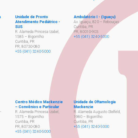
h
Unidade de Pronto
Ambulatório I - (Iguaçu)
Atendimento Pediátrico -
Av. Iguaçu, 820 – Rebouças
SUS
Curitiba, PR
,
R. Alameda Princesa Izabel,
PR
,
80010-903
1585 – Bigorrilho
+55 (041) 3240-5000
Curitiba, PR
PR
,
80730-080
+55 (041) 3240-5000
Centro Médico Mackenzie
Unidade de Oftamologia
– Convênios e Particular
Mackenzie
-
R. Alameda Princesa Izabel,
R. Alameda Augusto Stelfeld,
1575 – Bigorrilho
1980 – Bigorrilho
Curitiba, PR
Curitiba, PR
PR
,
80730-080
+55 (041) 3240-5000
+55 (041) 3240-5000