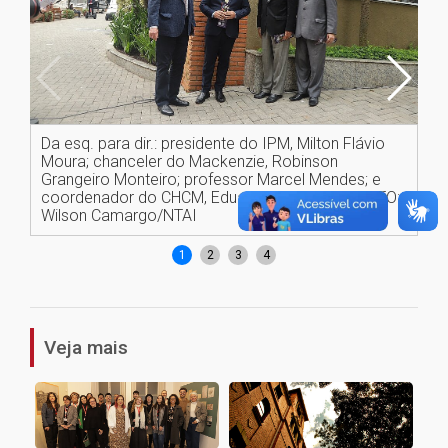
Da esq. para dir.: presidente do IPM, Milton Flávio
Co
Moura; chanceler do Mackenzie, Robinson
Wi
Grangeiro Monteiro; professor Marcel Mendes; e
coordenador do CHCM, Eduardo Abrunhosa. FOTO:
Wilson Camargo/NTAI
1
2
3
4
Veja mais