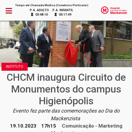
Tempo até Chamada Médica (Convênios/Particular)
P. A. ADULTO
P. A. INFANTIL
00:48:10
00:17:49
INSTITUTO
CHCM inaugura Circuito de
Monumentos do campus
Higienópolis
Evento fez parte das comemorações ao Dia do
Mackenzista
19.10.2023
17h15
Comunicação - Marketing