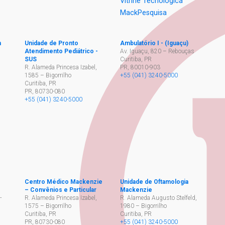
Vitrine Tecnologica
MackPesquisa
h
Unidade de Pronto
Ambulatório I - (Iguaçu)
Atendimento Pediátrico -
Av. Iguaçu, 820 – Rebouças
SUS
Curitiba, PR
,
R. Alameda Princesa Izabel,
PR
,
80010-903
1585 – Bigorrilho
+55 (041) 3240-5000
Curitiba, PR
PR
,
80730-080
+55 (041) 3240-5000
Centro Médico Mackenzie
Unidade de Oftamologia
– Convênios e Particular
Mackenzie
-
R. Alameda Princesa Izabel,
R. Alameda Augusto Stelfeld,
1575 – Bigorrilho
1980 – Bigorrilho
Curitiba, PR
Curitiba, PR
PR
,
80730-080
+55 (041) 3240-5000