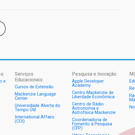
s:
Serviços
Pesquisa e Inovação:
Mí
Educacionais:
o e
Apple Developer
Ed
Academy
Cursos de Extensão
Re
Centro Mackenzie de
Mackenzie Language
Rá
Liberdade Econômica
Center
Ma
Centro de Rádio
Universidade Aberta do
No
Astronomia e
Tempo Útil
Astrofísica Mackenzie
International Affairs
Coordenadoria de
(COI)
Fomento à Pesquisa
(CFP)