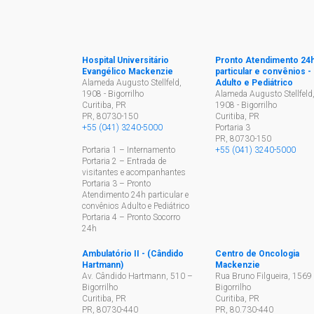
Hospital Universitário
Pronto Atendimento 24
Evangélico Mackenzie
particular e convênios -
Alameda Augusto Stellfeld,
Adulto e Pediátrico
1908 - Bigorrilho
Alameda Augusto Stellfeld
Curitiba, PR
1908 - Bigorrilho
PR
,
80730-150
Curitiba, PR
+55 (041) 3240-5000
Portaria 3
PR
,
80730-150
Portaria 1 – Internamento
+55 (041) 3240-5000
Portaria 2 – Entrada de
visitantes e acompanhantes
Portaria 3 – Pronto
Atendimento 24h particular e
convênios Adulto e Pediátrico
Portaria 4 – Pronto Socorro
24h
Ambulatório II - (Cândido
Centro de Oncologia
Hartmann)
Mackenzie
Av. Cândido Hartmann, 510 –
Rua Bruno Filgueira, 1569 
Bigorrilho
Bigorrilho
Curitiba, PR
Curitiba, PR
PR
,
80730-440
PR
,
80.730-440