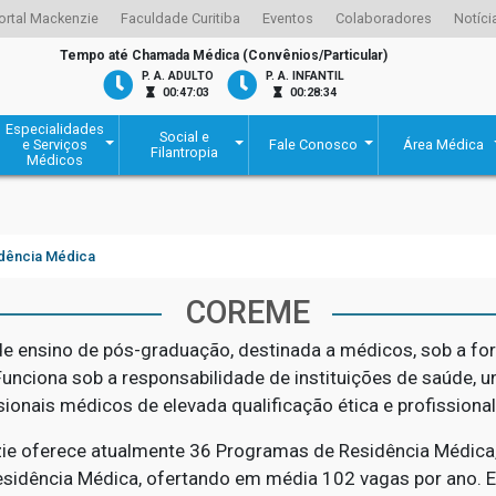
ortal Mackenzie
Faculdade Curitiba
Eventos
Colaboradores
Notíci
Tempo até Chamada Médica (Convênios/Particular)
P. A. ADULTO
P. A. INFANTIL
00:47:03
00:28:34
Especialidades
Social e
e Serviços
Fale Conosco
Área Médica
Filantropia
Médicos
dência Médica
COREME
e ensino de pós-graduação, destinada a médicos, sob a fo
unciona sob a responsabilidade de instituições de saúde, un
ionais médicos de elevada qualificação ética e profissiona
zie oferece atualmente 36 Programas de Residência Médica,
sidência Médica, ofertando em média 102 vagas por ano. E