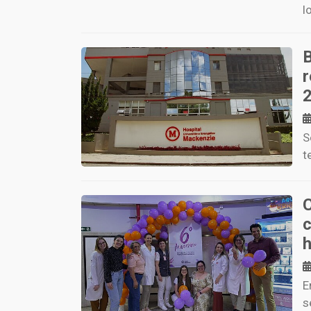
l
r
S
t
E
s