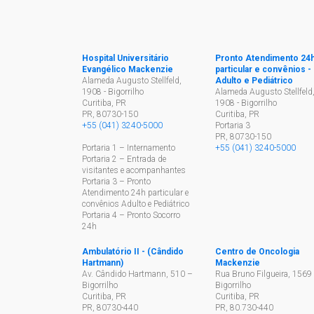
Hospital Universitário
Pronto Atendimento 24
Evangélico Mackenzie
particular e convênios -
Alameda Augusto Stellfeld,
Adulto e Pediátrico
1908 - Bigorrilho
Alameda Augusto Stellfeld
Curitiba, PR
1908 - Bigorrilho
PR
,
80730-150
Curitiba, PR
+55 (041) 3240-5000
Portaria 3
PR
,
80730-150
Portaria 1 – Internamento
+55 (041) 3240-5000
Portaria 2 – Entrada de
visitantes e acompanhantes
Portaria 3 – Pronto
Atendimento 24h particular e
convênios Adulto e Pediátrico
Portaria 4 – Pronto Socorro
24h
Ambulatório II - (Cândido
Centro de Oncologia
Hartmann)
Mackenzie
Av. Cândido Hartmann, 510 –
Rua Bruno Filgueira, 1569 
Bigorrilho
Bigorrilho
Curitiba, PR
Curitiba, PR
PR
,
80730-440
PR
,
80.730-440