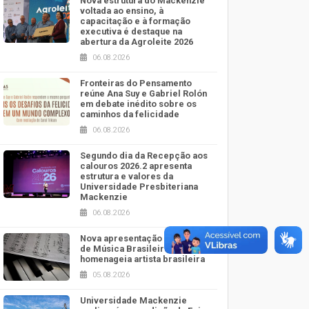
Nova estrutura do Mackenzie
voltada ao ensino, à
capacitação e à formação
executiva é destaque na
abertura da Agroleite 2026
06.08.2026
Fronteiras do Pensamento
reúne Ana Suy e Gabriel Rolón
em debate inédito sobre os
caminhos da felicidade
06.08.2026
Segundo dia da Recepção aos
calouros 2026.2 apresenta
estrutura e valores da
Universidade Presbiteriana
Mackenzie
06.08.2026
Nova apresentação do Centro
de Música Brasileira
homenageia artista brasileira
05.08.2026
Universidade Mackenzie