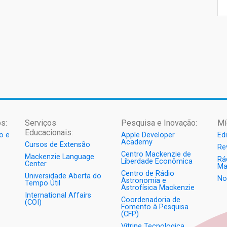
s:
Serviços
Pesquisa e Inovação:
Mí
Educacionais:
o e
Apple Developer
Ed
Academy
Cursos de Extensão
Re
Centro Mackenzie de
Mackenzie Language
Rá
Liberdade Econômica
Center
Ma
Centro de Rádio
Universidade Aberta do
No
Astronomia e
Tempo Útil
Astrofísica Mackenzie
International Affairs
Coordenadoria de
(COI)
Fomento à Pesquisa
(CFP)
Vitrine Tecnologica