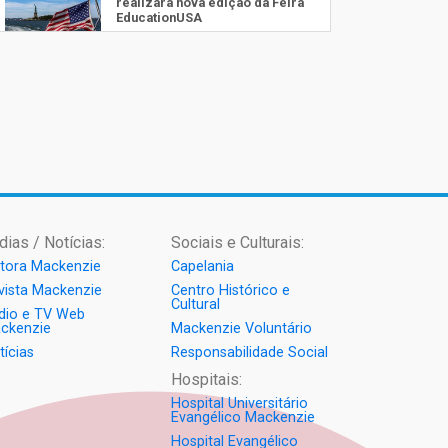
realizará nova edição da Feira
EducationUSA
05.08.2026
Seminário discute desafios
das novas tecnologias em
sistemas solares residenciais
04.08.2026
Mackenzie recepciona os
calouros do segundo
semestre de 2026
04.08.2026
dias / Notícias:
Sociais e Culturais:
Como o Colégio Mackenzie
itora Mackenzie
Capelania
Brasília prepara seus
estudantes para o PAS antes
vista Mackenzie
Centro Histórico e
mesmo do Ensino Médio
Cultural
dio e TV Web
04.08.2026
ckenzie
Mackenzie Voluntário
tícias
Responsabilidade Social
Como os pais podem investir
Hospitais:
na educação dos filhos além
da escola
Hospital Universitário
Evangélico Mackenzie
04.08.2026
Hospital Evangélico