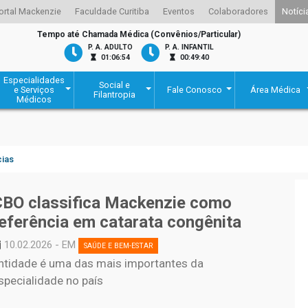
ortal Mackenzie
Faculdade Curitiba
Eventos
Colaboradores
Notíci
Tempo até Chamada Médica (Convênios/Particular)
P. A. ADULTO
P. A. INFANTIL
01:06:54
00:49:40
Especialidades
Social e
e Serviços
Fale Conosco
Área Médica
Filantropia
Médicos
cias
CBO classifica Mackenzie como
eferência em catarata congênita
10.02.2026 - EM
SAÚDE E BEM-ESTAR
ntidade é uma das mais importantes da
specialidade no país