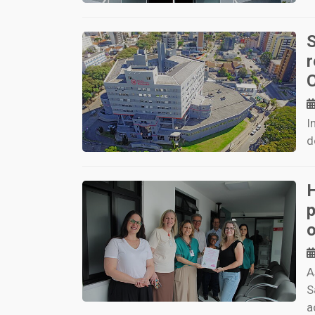
r
C
I
d
A
S
a