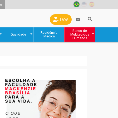
as
Doe
Banco de
Residência
Qualidade
Multitecidos
Médica
Humanos