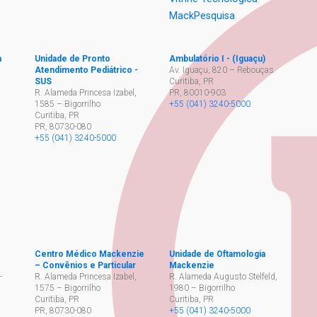
MackPesquisa
h
Unidade de Pronto
Ambulatório I - (Iguaçu)
Atendimento Pediátrico -
Av. Iguaçu, 820 – Rebouças
SUS
Curitiba, PR
,
R. Alameda Princesa Izabel,
PR
,
80010-903
1585 – Bigorrilho
+55 (041) 3240-5000
Curitiba, PR
PR
,
80730-080
+55 (041) 3240-5000
Centro Médico Mackenzie
Unidade de Oftamologia
– Convênios e Particular
Mackenzie
-
R. Alameda Princesa Izabel,
R. Alameda Augusto Stelfeld,
1575 – Bigorrilho
1980 – Bigorrilho
Curitiba, PR
Curitiba, PR
PR
,
80730-080
+55 (041) 3240-5000