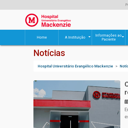
P
Informações ao
Home
A Instituição
Paciente
Notícias
Hospital Universitário Evangélico Mackenzie
Notí
r
E
e