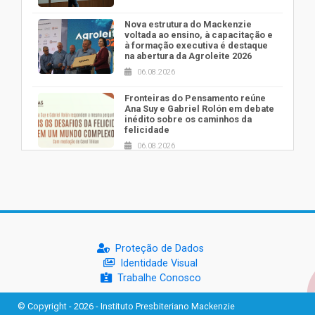
Nova estrutura do Mackenzie
voltada ao ensino, à capacitação e
à formação executiva é destaque
na abertura da Agroleite 2026
06.08.2026
Fronteiras do Pensamento reúne
Ana Suy e Gabriel Rolón em debate
inédito sobre os caminhos da
felicidade
06.08.2026
Segundo dia da Recepção aos
calouros 2026.2 apresenta
estrutura e valores da
Universidade Presbiteriana
Mackenzie
06.08.2026
Proteção de Dados
Nova apresentação do Centro de
Identidade Visual
Música Brasileira homenageia
artista brasileira
Trabalhe Conosco
05.08.2026
© Copyright - 2026 - Instituto Presbiteriano Mackenzie