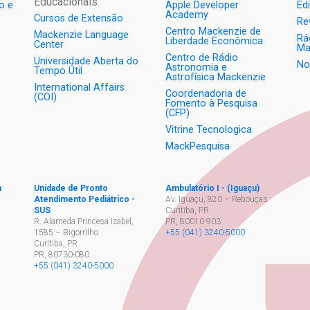
Educacionais:
o e
Apple Developer
Ed
Academy
Cursos de Extensão
Re
Centro Mackenzie de
Mackenzie Language
Rá
Liberdade Econômica
Center
Ma
Centro de Rádio
Universidade Aberta do
No
Astronomia e
Tempo Útil
Astrofísica Mackenzie
International Affairs
Coordenadoria de
(COI)
Fomento à Pesquisa
(CFP)
Vitrine Tecnologica
MackPesquisa
h
Unidade de Pronto
Ambulatório I - (Iguaçu)
Atendimento Pediátrico -
Av. Iguaçu, 820 – Rebouças
SUS
Curitiba, PR
,
R. Alameda Princesa Izabel,
PR
,
80010-903
1585 – Bigorrilho
+55 (041) 3240-5000
Curitiba, PR
PR
,
80730-080
+55 (041) 3240-5000