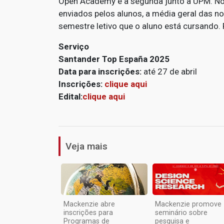
Open Academy e a segunda junto à UPM. No
enviados pelos alunos, a média geral das n
semestre letivo que o aluno está cursando
Serviço
Santander Top España 2025
Data para inscrições:
até 27 de abril
Inscrições:
clique aqui
Edital:
clique aqui
Veja mais
Mackenzie abre
Mackenzie promove
inscrições para
seminário sobre
Programas de
pesquisa e