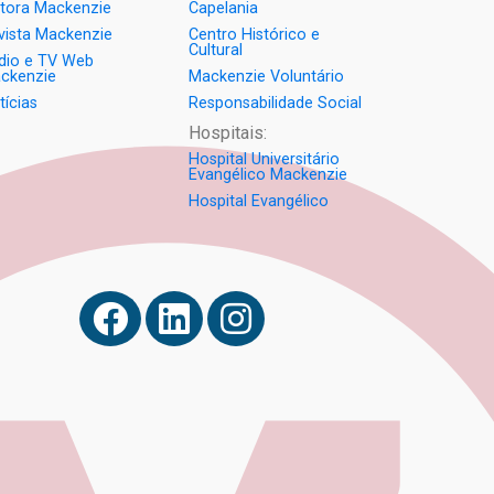
itora Mackenzie
Capelania
semestre de 2026
vista Mackenzie
Centro Histórico e
04.08.2026
Cultural
dio e TV Web
ckenzie
Mackenzie Voluntário
Como o Colégio Mackenzie
Brasília prepara seus
tícias
Responsabilidade Social
estudantes para o PAS antes
Hospitais:
mesmo do Ensino Médio
04.08.2026
Hospital Universitário
Evangélico Mackenzie
Como os pais podem investir
Hospital Evangélico
na educação dos filhos além
da escola
04.08.2026