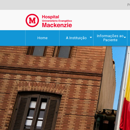
P
Informações ao
Home
A Instituição
Paciente