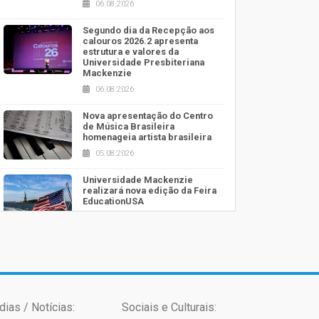
06.08.2026
Segundo dia da Recepção aos
calouros 2026.2 apresenta
estrutura e valores da
Universidade Presbiteriana
Mackenzie
06.08.2026
Nova apresentação do Centro
de Música Brasileira
homenageia artista brasileira
05.08.2026
Universidade Mackenzie
realizará nova edição da Feira
EducationUSA
05.08.2026
Seminário discute desafios
das novas tecnologias em
sistemas solares residenciais
04.08.2026
dias / Notícias:
Sociais e Culturais:
Mackenzie recepciona os
calouros do segundo