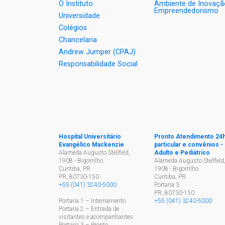
O Instituto
Ambiente de Inovaçã
Empreendedorismo
Universidade
Colégios
Chancelaria
Andrew Jumper (CPAJ)
Responsabilidade Social
Hospital Universitário
Pronto Atendimento 24
Evangélico Mackenzie
particular e convênios -
Alameda Augusto Stellfeld,
Adulto e Pediátrico
1908 - Bigorrilho
Alameda Augusto Stellfeld
Curitiba, PR
1908 - Bigorrilho
PR
,
80730-150
Curitiba, PR
+55 (041) 3240-5000
Portaria 3
PR
,
80730-150
Portaria 1 – Internamento
+55 (041) 3240-5000
Portaria 2 – Entrada de
visitantes e acompanhantes