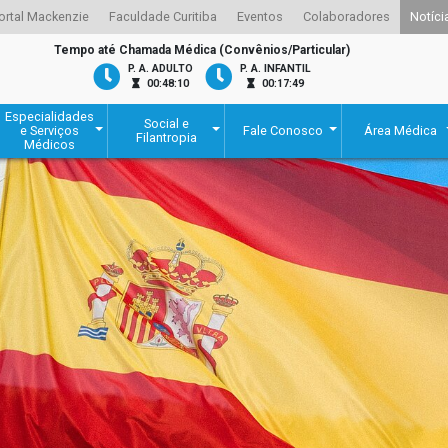
ortal Mackenzie
Faculdade Curitiba
Eventos
Colaboradores
Notíci
Tempo até Chamada Médica (Convênios/Particular)
P. A. ADULTO
P. A. INFANTIL
00:48:10
00:17:49
Especialidades
Social e
e Serviços
Fale Conosco
Área Médica
Filantropia
Médicos