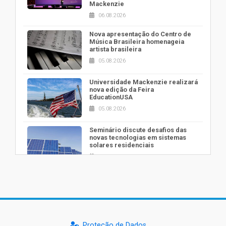
Mackenzie
06.08.2026
Nova apresentação do Centro de
Música Brasileira homenageia
artista brasileira
05.08.2026
Universidade Mackenzie realizará
nova edição da Feira
EducationUSA
05.08.2026
Seminário discute desafios das
novas tecnologias em sistemas
solares residenciais
04.08.2026
Mackenzie recepciona os
calouros do segundo semestre de
2026
04.08.2026
Proteção de Dados
Como o Colégio Mackenzie