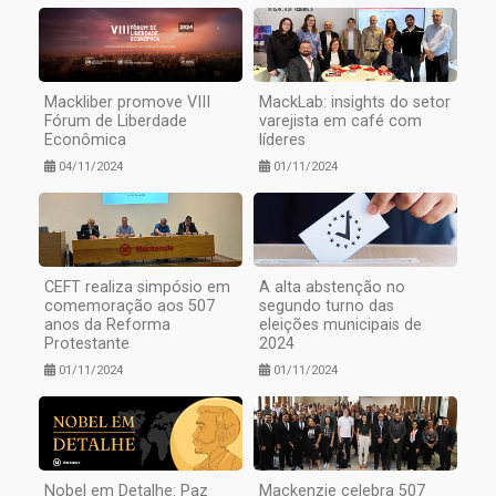
Mackliber promove VIII
MackLab: insights do setor
Fórum de Liberdade
varejista em café com
Econômica
líderes
04/11/2024
01/11/2024
CEFT realiza simpósio em
A alta abstenção no
comemoração aos 507
segundo turno das
anos da Reforma
eleições municipais de
Protestante
2024
01/11/2024
01/11/2024
Nobel em Detalhe: Paz
Mackenzie celebra 507