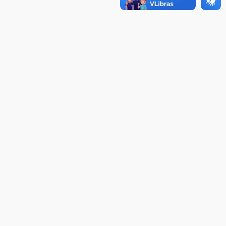
semestre de 2026
04.08.2026
Como o Colégio Mackenzie
Brasília prepara seus
estudantes para o PAS antes
mesmo do Ensino Médio
04.08.2026
Como os pais podem investir
na educação dos filhos além
da escola
04.08.2026