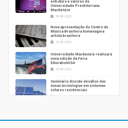
estrutura e valores da
Universidade Presbiteriana
Mackenzie
06.08.2026
Nova apresentação do Centro de
Música Brasileira homenageia
artista brasileira
05.08.2026
Universidade Mackenzie realizará
nova edição da Feira
EducationUSA
05.08.2026
Seminário discute desafios das
novas tecnologias em sistemas
solares residenciais
04.08.2026
Mackenzie recepciona os
calouros do segundo semestre de
2026
04.08.2026