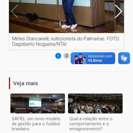
Mirtes Stancanelli, nutricionista do Palmeiras. FOTO:
Au
Dagoberto Nogueira/NTAI
Da
1
2
3
Veja mais
SAFIEL: um novo modelo
Qual a relação entre o
de gestão para o futebol
comportamento e o
brasileiro
emagrecimento?