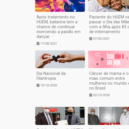
Após tratamento no
Paciente do HUEM va
HUEM, bailarina tem a
passar o Dia das Mã
chance de continuar
com a filha após 83 
exercendo a paixão em
de internamento
dançar
07/05/2021
17/08/2021
Dia Nacional da
Câncer de mama é o
Filantropia
mais comum entre
mulheres no mundo 
19/10/2020
no Brasil
02/10/2020