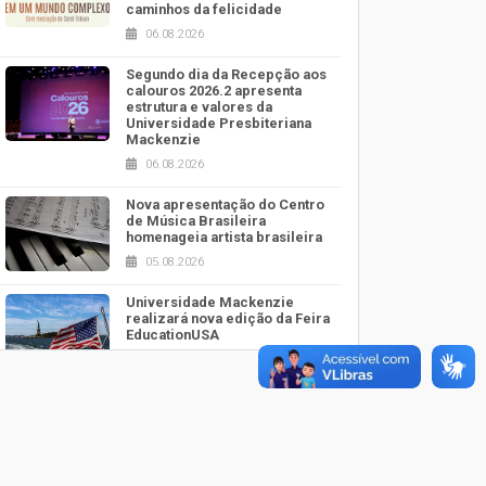
caminhos da felicidade
06.08.2026
Segundo dia da Recepção aos
calouros 2026.2 apresenta
estrutura e valores da
Universidade Presbiteriana
Mackenzie
06.08.2026
Nova apresentação do Centro
de Música Brasileira
homenageia artista brasileira
05.08.2026
Universidade Mackenzie
realizará nova edição da Feira
EducationUSA
05.08.2026
Seminário discute desafios
das novas tecnologias em
sistemas solares residenciais
04.08.2026