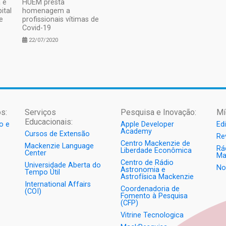
 é
HUEM presta
ital
homenagem a
e
profissionais vítimas de
Covid-19
22/07/2020
s:
Serviços
Pesquisa e Inovação:
Mí
Educacionais:
o e
Apple Developer
Ed
Academy
Cursos de Extensão
Re
Centro Mackenzie de
Mackenzie Language
Rá
Liberdade Econômica
Center
Ma
Centro de Rádio
Universidade Aberta do
No
Astronomia e
Tempo Útil
Astrofísica Mackenzie
International Affairs
Coordenadoria de
(COI)
Fomento à Pesquisa
(CFP)
Vitrine Tecnologica