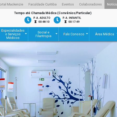
ortal Mackenzie
Faculdade Curitiba
Eventos
Colaboradores
Notíci
Tempo até Chamada Médica (Convênios/Particular)
P. A. ADULTO
P. A. INFANTIL
00:48:10
00:17:49
Especialidades
Social e
e Serviços
Fale Conosco
Área Médica
Filantropia
Médicos