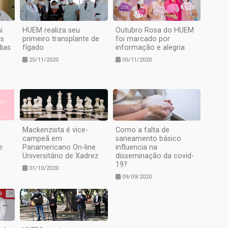
i
HUEM realiza seu
Outubro Rosa do HUEM
es
primeiro transplante de
foi marcado por
dias
fígado
informação e alegria
25/11/2020
05/11/2020
Mackenzista é vice-
Como a falta de
campeã em
saneamento básico
e
Panamericano On-line
influencia na
Universitário de Xadrez
disseminação da covid-
19?
01/10/2020
09/09/2020