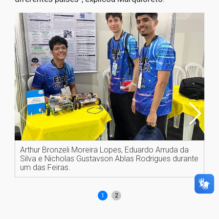
Arthur Bronzeli Moreira Lopes, Eduardo Arruda da
Ar
Silva e Nicholas Gustavson Ablas Rodrigues durante
Si
um das Feiras.
pr
EX
1
2