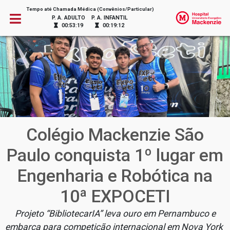
Tempo até Chamada Médica (Convênios/Particular)
P. A. ADULTO
P. A. INFANTIL
00:53:19
00:19:12
Colégio Mackenzie São
Paulo conquista 1º lugar em
Engenharia e Robótica na
10ª EXPOCETI
Projeto “BibliotecarIA” leva ouro em Pernambuco e
embarca para competição internacional em Nova York